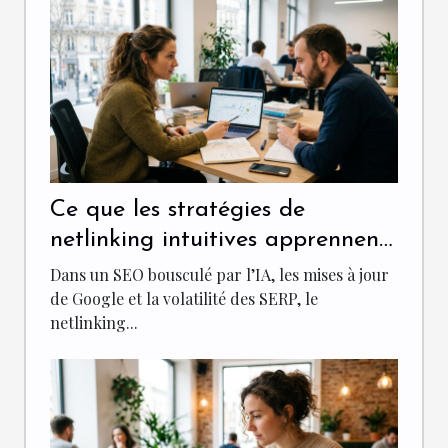
Ce que les stratégies de
netlinking intuitives apprennent
aux spécialistes du seo
Dans un SEO bousculé par l’IA, les mises à jour
de Google et la volatilité des SERP, le
netlinking...