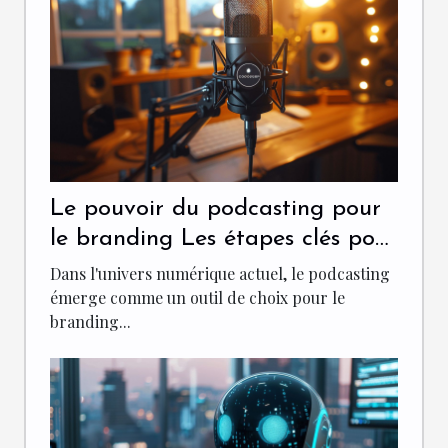
Le pouvoir du podcasting pour
le branding Les étapes clés pour
lancer un podcast d'entreprise
Dans l'univers numérique actuel, le podcasting
réussi
émerge comme un outil de choix pour le
branding...