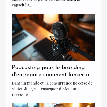
capacité à...
Podcasting pour le branding
d'entreprise comment lancer un
podcast qui renforce votre
Dans un monde où la concurrence ne cesse de
positionnement de marque
s'intensifier, se démarquer devient une
nécessité...