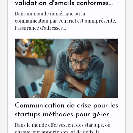
validation d'emails conformes
aux normes RFC
Dans un monde numérique où la
communication par courriel est omniprésente,
l'assurance d'adresses...
Communication de crise pour les
startups méthodes pour gérer
les imprévus et sauvegarder
Dans le monde effervescent des startups, où
votre réputation
chaque jour apporte son lot de défis, la