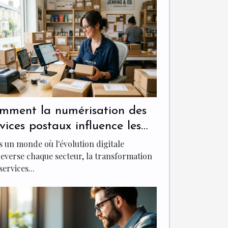
mment la numérisation des
rvices postaux influence les
E ?
 un monde où l'évolution digitale
everse chaque secteur, la transformation
services...