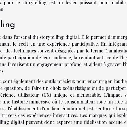
ux pour le storytelling est un levier puissant pour mobilis
nu.
lling
t dans l'arsenal du storytelling digital. Elle permet d'immer
ant le récit en une expérience participative. En intégran
ux—des techniques souvent désignées par le terme 'Gamificati
e participation de leur audience, la rendant actrice de l'his
tions favorisent un engagement profond et aident à graver l'
rs.
A)', sont également des outils précieux pour encourager l'audi
ne question, de faire un choix scénaristique ou de participer
érience utilisateur (UX) unique et mémorable. L'impact s
 : une histoire immersive où le consommateur joue un rôle ac
rs, l'établissement d'un lien émotionnel est renforcé lorsq
travers ces expériences interactives. Les marques qui explo
elling digital peuvent donc espérer une fidélisation accrue e