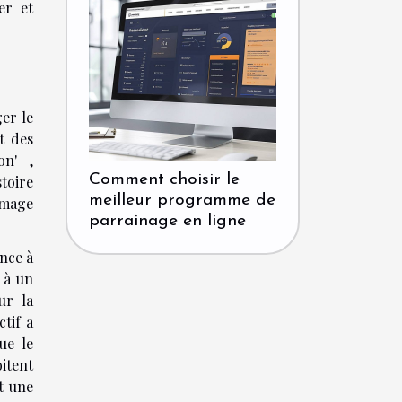
er et
ger le
t des
on'—,
Comment choisir le
toire
meilleur programme de
image
parrainage en ligne
ence à
 à un
ur la
tif a
ue le
itent
t une