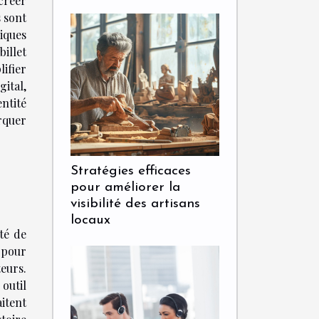
créer
 sont
iques
illet
ifier
ital,
ntité
rquer
Stratégies efficaces
pour améliorer la
visibilité des artisans
locaux
té de
 pour
eurs.
outil
itent