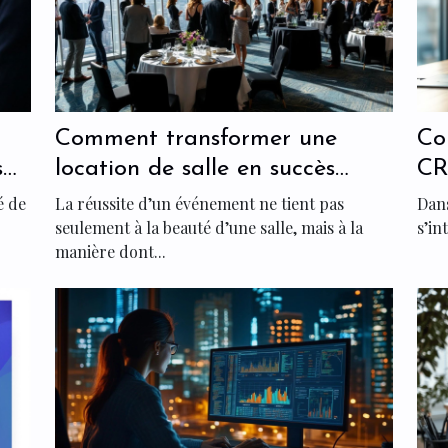
Comment transformer une
Co
s
location de salle en succès
CR
se
événementiel ?
ma
é de
La réussite d’un événement ne tient pas
Dan
seulement à la beauté d’une salle, mais à la
s’in
manière dont...