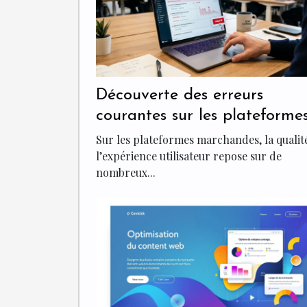
Découverte des erreurs
courantes sur les plateforme
marchandes avec une analy
Sur les plateformes marchandes, la qualit
en un clic
l’expérience utilisateur repose sur de
nombreux...