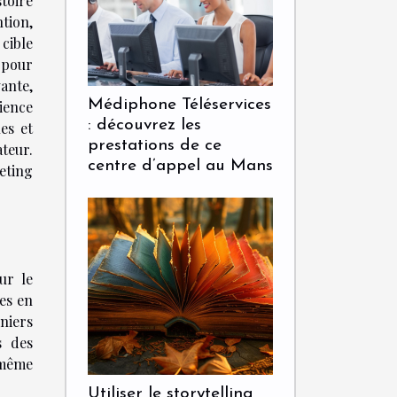
stoire
ntion,
cible
, pour
vante,
Médiphone Téléservices
ience
: découvrez les
es et
prestations de ce
teur.
centre d’appel au Mans
eting
ur le
es en
rniers
s des
n même
Utiliser le storytelling