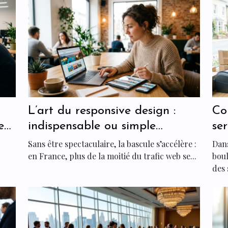
L’art du responsive design :
Co
ent
indispensable ou simple
se
tendance pour votre site ?
PM
Sans être spectaculaire, la bascule s’accélère :
Dans
en France, plus de la moitié du trafic web se...
boul
des 