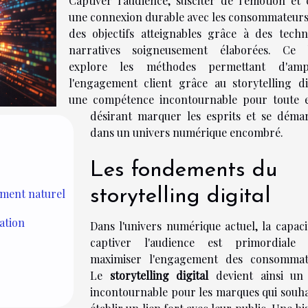
Captiver l'audience, susciter de l'émotion et 
une connexion durable avec les consommateurs
des objectifs atteignables grâce à des techn
narratives soigneusement élaborées. Ce b
explore les méthodes permettant d'ampl
l'engagement client grâce au storytelling dig
une compétence incontournable pour toute e
désirant marquer les esprits et se déma
dans un univers numérique encombré.
Les fondements du
storytelling digital
ement naturel
ation
Dans l'univers numérique actuel, la capaci
captiver l'audience est primordiale
maximiser l'engagement des consommat
Le
storytelling digital
devient ainsi un 
incontournable pour les marques qui souha