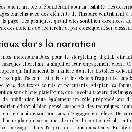
es jouent un rôle prépondérant pour la visibilité. Des descri
images enrichis avec des éléments de l'histoire contribuent à
la page. Ces pratiques, quand elles sont bien exécutées, aid
yeux des moteurs de recherche et par conséquent, son classem
ciaux dans la narration
rmes incontournables pour le storytelling digital, offran
les marques cherchant à amplifier leur engagement client. C
ropres qui influencent la manière dont les histoires doivent
 exemple, l'accent est mis sur les visuels frappants, tandi
e avec des textes courts et percutants. Adapter les forma
ention sur chaque plateforme, que ce soit à travers des image
e de publication joue également un rôle prépondérant da
endrier éditorial bien pensé, associé à des techniques com
té tout en maintenant un taux d'engagement élevé. De surc
e chaque plateforme permet de créer du contenu viral, renfo
 les messages dans l'esprit des consommateurs. En défini