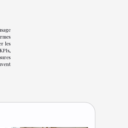
usage
formes
er les
KPIs,
esures
uvent