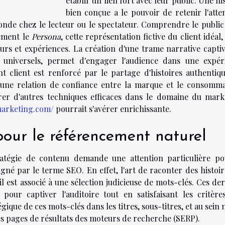
établir un lien fort avec leur public. Une hi
bien conçue a le pouvoir de retenir l'atte
nde chez le lecteur ou le spectateur. Comprendre le public 
sément le
Persona
, cette représentation fictive du client idéal
leurs et expériences. La création d'une trame narrative capti
universels, permet d'engager l'audience dans une expér
t client est renforcé par le partage d'histoires authentiqu
 d'une relation de confiance entre la marque et le consomma
rer d'autres techniques efficaces dans le domaine du mark
marketing.com/
pourrait s'avérer enrichissante.
pour le référencement naturel
tratégie de contenu demande une attention particulière po
é par le terme SEO. En effet, l'art de raconter des histoir
il est associé à une sélection judicieuse de mots-clés. Ces de
pour captiver l'auditoire tout en satisfaisant les critère
gique de ces mots-clés dans les titres, sous-titres, et au sei
es pages de résultats des moteurs de recherche (SERP).