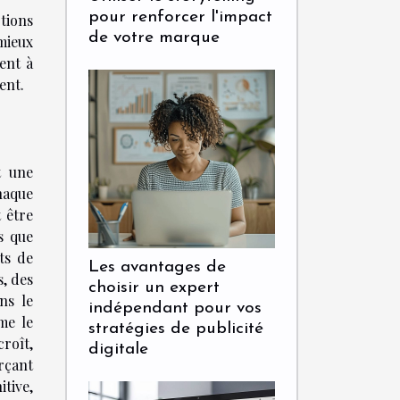
pour renforcer l'impact
ptions
de votre marque
 mieux
ent à
ent.
t une
haque
 être
s que
ts de
Les avantages de
s, des
choisir un expert
ns le
indépendant pour vos
me le
stratégies de publicité
roît,
digitale
rçant
tive,