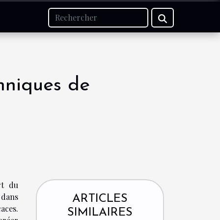
hniques de
rt du
 dans
ARTICLES
aces.
SIMILAIRES