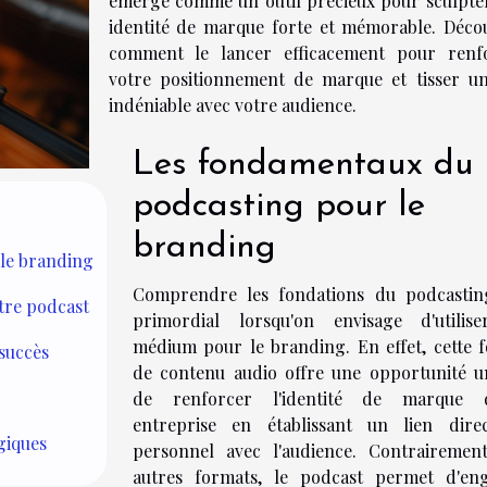
émerge comme un outil précieux pour sculpte
identité de marque forte et mémorable. Déco
comment le lancer efficacement pour renf
votre positionnement de marque et tisser un
indéniable avec votre audience.
Les fondamentaux du
podcasting pour le
branding
le branding
Comprendre les fondations du podcastin
otre podcast
primordial lorsqu'on envisage d'utilis
médium pour le branding. En effet, cette 
 succès
de contenu audio offre une opportunité u
de renforcer l'identité de marque d
entreprise en établissant un lien dire
giques
personnel avec l'audience. Contrairemen
autres formats, le podcast permet d'en