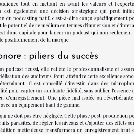
audience tout en mettant en avant les valeurs et l'experti
io est également une décision stratégique qui peut influ
on du podcasting natif, c'est-à-dire conçu spécifiquement po
 le potentiel de ce médium en termes d'immersion et d'intera
 est donc capitale pour lancer un podcast qui non seulement a
 le positionnement de la marque.
nore : piliers du succès
un podcast réussi, elle reflète le professionnalisme et assur
idélisation des auditeurs. Pour atteindre cette excellence sono
éterminant. Il est conseillé d'investir dans des micropho
lité pour capter un son haute fidélité, sans oublier l'essenc
lieu d'enregistrement. Une pièce mal isolée ou réverbérante
e avec un équipement haut de gamme.
qui ne doit pas être négligée. Cette phase post-production p
ruits parasites, de régler les niveaux et d'ajouter des effets s
ne édition méticuleuse transformera un enregistrement brut 