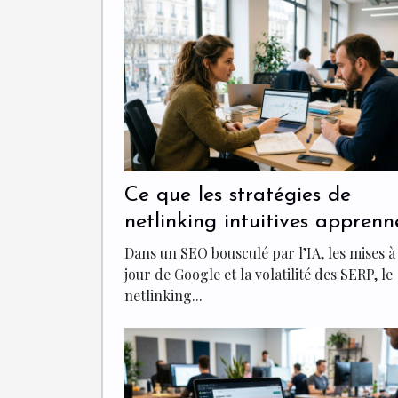
Ce que les stratégies de
netlinking intuitives apprenn
aux spécialistes du seo
Dans un SEO bousculé par l’IA, les mises à
jour de Google et la volatilité des SERP, le
netlinking...