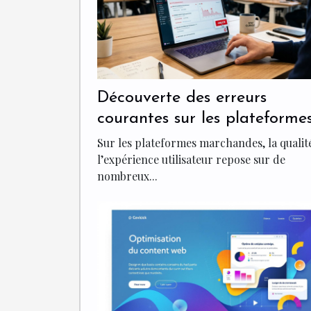
Découverte des erreurs
courantes sur les plateforme
marchandes avec une analy
Sur les plateformes marchandes, la qualit
en un clic
l’expérience utilisateur repose sur de
nombreux...