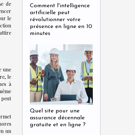
se de
Comment l'intelligence
encer
artificielle peut
ur le
révolutionner votre
ction
présence en ligne en 10
ttire
minutes
e une
re, le
nes à
e même
 peut
Quel site pour une
ermet
assurance décennale
onores
gratuite et en ligne ?
en un