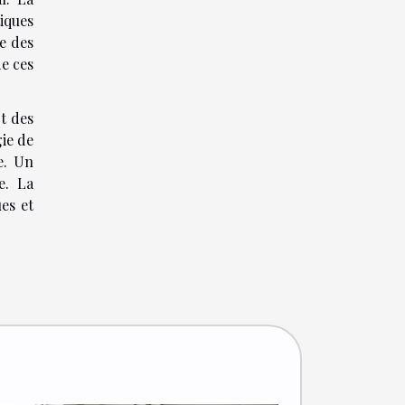
iques
e des
de ces
t des
gie de
e. Un
e. La
es et