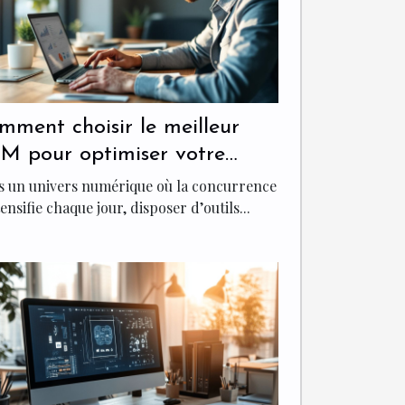
mment choisir le meilleur
M pour optimiser votre
rketing entrant ?
s un univers numérique où la concurrence
tensifie chaque jour, disposer d’outils...