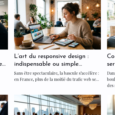
L’art du responsive design :
Co
ent
indispensable ou simple
se
tendance pour votre site ?
PM
Sans être spectaculaire, la bascule s’accélère :
Dans
en France, plus de la moitié du trafic web se...
boul
des 