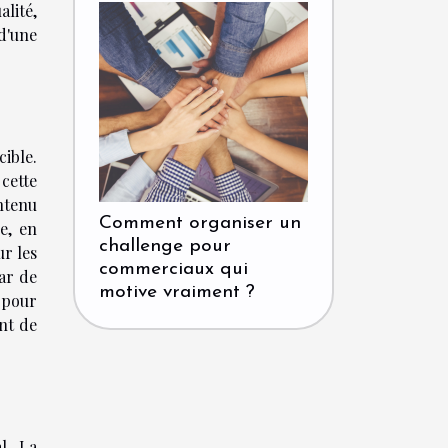
alité,
 d'une
cible.
 cette
ntenu
Comment organiser un
e, en
challenge pour
ur les
commerciaux qui
ar de
motive vraiment ?
 pour
ent de
l. La