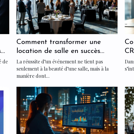
Comment transformer une
Co
s
location de salle en succès
CR
se
événementiel ?
ma
é de
La réussite d’un événement ne tient pas
Dan
seulement à la beauté d’une salle, mais à la
s’in
manière dont...