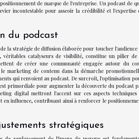
le positionnement de marque de l'entreprise. Un podcast de qu
vier incontestable pour asseoir la crédibilité et l'expertise
on du podcast
e la stratégie de diffusion élaborée pour toucher l'audience 
, véritables catalyseurs de visibilité, constitue un pilier de
ermettent de créer une communauté engagée autour du co
r le marketing de contenu dans la démarche promotionnell
ents qui renvoient au podcast. De surcroît, l'optimisation po
est primordiale pour augmenter la découverte du podcast p
eting digital mettront l'accent sur ces aspects techniques
et en influence, contribuant ainsi à renforcer le positionnem
justements stratégiques
rmes de renforcement de l'image de marque est fondamenta