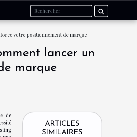
nforce votre positionnement de marque
comment lancer un
 de marque
se de
ssité
ARTICLES
sting
SIMILAIRES