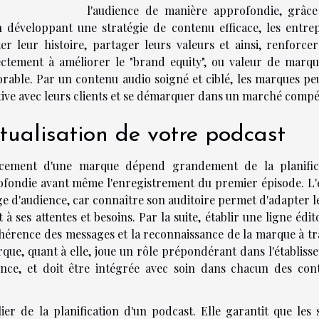
l'audience de manière approfondie, grâce
n développant une stratégie de contenu efficace, les entrep
r leur histoire, partager leurs valeurs et ainsi, renforcer
ctement à améliorer le "brand equity", ou valeur de marqu
able. Par un contenu audio soigné et ciblé, les marques pe
ative avec leurs clients et se démarquer dans un marché compét
ptualisation de votre podcast
rcement d'une marque dépend grandement de la planific
rofondie avant même l'enregistrement du premier épisode. L'
lage d'audience, car connaître son auditoire permet d'adapter l
 ses attentes et besoins. Par la suite, établir une ligne édit
ohérence des messages et la reconnaissance de la marque à tr
rque, quant à elle, joue un rôle prépondérant dans l'établiss
ence, et doit être intégrée avec soin dans chacun des con
er de la planification d'un podcast. Elle garantit que les s