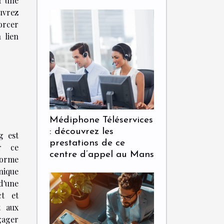
r une
uvrez
orcer
 lien
Médiphone Téléservices
: découvrez les
g est
prestations de ce
er ce
centre d’appel au Mans
forme
nique
'une
ct et
t aux
gager