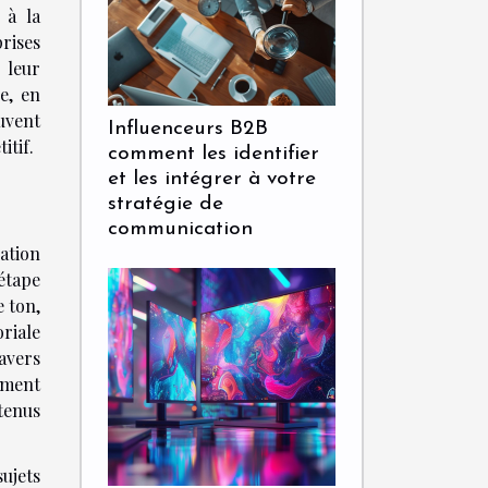
 à la
rises
 leur
e, en
uvent
Influenceurs B2B
itif.
comment les identifier
et les intégrer à votre
stratégie de
communication
ation
étape
e ton,
oriale
avers
ement
tenus
ujets