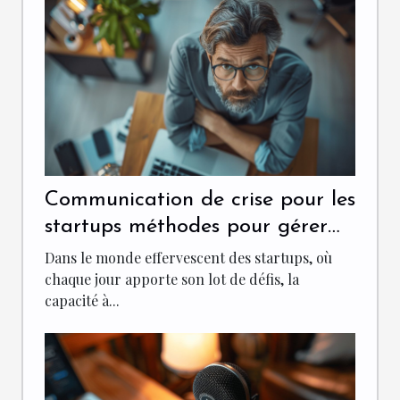
Communication de crise pour les
startups méthodes pour gérer
les imprévus et sauvegarder
Dans le monde effervescent des startups, où
votre réputation
chaque jour apporte son lot de défis, la
capacité à...