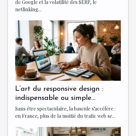
de Google et la volatilité des SERP, le
netlinking...
L’art du responsive design :
indispensable ou simple
tendance pour votre site ?
Sans être spectaculaire, la bascule s’accélère :
en France, plus de la moitié du trafic web se...