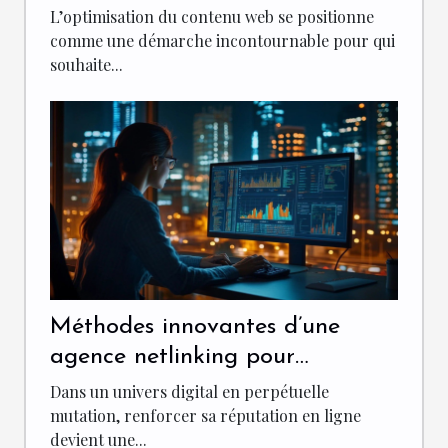
et visibilité ?
L’optimisation du contenu web se positionne
comme une démarche incontournable pour qui
souhaite...
Méthodes innovantes d’une
agence netlinking pour
renforcer votre réputation en
Dans un univers digital en perpétuelle
ligne
mutation, renforcer sa réputation en ligne
devient une...