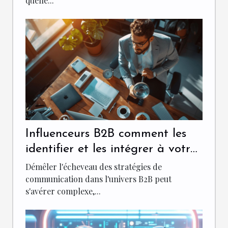
quelle...
Influenceurs B2B comment les
identifier et les intégrer à votre
stratégie de communication
Démêler l'écheveau des stratégies de
communication dans l'univers B2B peut
s'avérer complexe,...